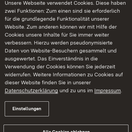
Unsere Webseite verwendet Cookies. Diese haben
auseinanderzusetzen.
zwei Funktionen: Zum einen sind sie erforderlich
für die grundlegende Funktionalität unserer
Website. Zum anderen können wir mit Hilfe der
Die Gemeinde Westerheim möchte das
Cookies unsere Inhalte für Sie immer weiter
gemeindeeigene Schlachthaus in ein
verbessern. Hierzu werden pseudonymisierte
Pachtverhältnis mit regionalen Nutzern bringen
Daten von Website-Besuchern gesammelt und
und hat dazu eine Übergangsfrist bis Ende 2024
ausgewertet. Das Einverständnis in die
eingerichtet.
Verwendung der Cookies können Sie jederzeit
widerrufen. Weitere Informationen zu Cookies auf
dieser Website finden Sie in unserer
Datenschutzerklärung
und zu uns im
Impressum
.
Im Juli 2023 wurde durch die Geschäftsstelle
Biosphärengebiet Schwäbische Alb in
Einstellungen
Zusammenarbeit mit den regionalen Akteuren ein
Projekt zum Aufbau einer Schlachtgemeinschaft
im Biosphärengebiet am Beispiel des