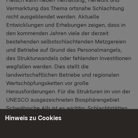
Vermarktung das Thema ortsnahe Schlachtung
nicht ausgeblendet werden. Aktuelle
Entwicklungen und Erhebungen zeigen, dass in
den kommenden Jahren viele der derzeit
bestehenden selbstschlachtenden Metzgereien
und Betriebe auf Grund des Personalmangels,
des Strukturwandels oder fehlenden Investitionen
wegfallen werden. Dies stellt die
landwirtschaftlichen Betriebe und regionalen
Wertschöpfungsketten vor große
Herausforderungen. Für die Strukturen im von der
UNESCO ausgezeichneten Biosphärengebiet
Schwäbische Alb ist es wichtig, Schlachtstätten
für landwirtschaftliche Betriebe und Metzgereien
Hinweis zu Cookies
zukunftsfähig zu machen und sich auch mit dem
Thema der mobilen Schlachtung am Hof