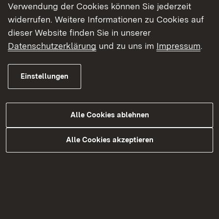
Verwendung der Cookies können Sie jederzeit
Über uns.
widerrufen. Weitere Informationen zu Cookies auf
Themen.
dieser Website finden Sie in unserer
Service
Datenschutzerklärung
und zu uns im
Impressum
.
Karriere
Einstellungen
Die Wörter unterscheiden sich je nach
Regierungs-Präsidium.
Klicken Sie auf ein Wort.
Alle Cookies ablehnen
Dann kommen Sie auf eine neue Seite.
Alle Cookies akzeptieren
Dort stehen die Informationen zu dem Thema.
Zum Beispiel:
Sie klicken auf das Wort Service. Dann öffnen
sich die neue Seite und Sie können die
Informationen dazu lesen.