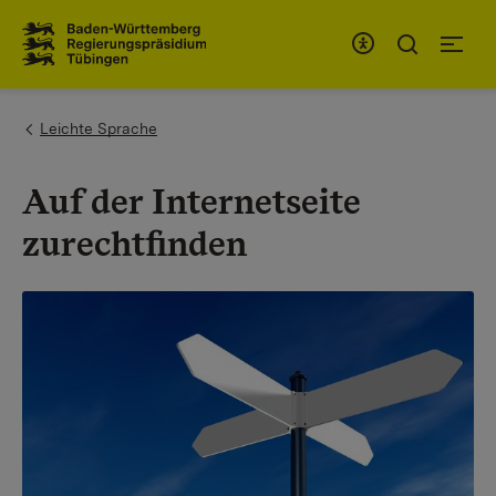
Zum Inhaltsbereich
Zur Hauptnavigation
You are here:
Leichte Sprache
Auf der Internetseite
zurechtfinden