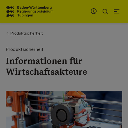
Zum Inhaltsbereich
Zur Hauptnavigation
You are here:
Produktsicherheit
Produktsicherheit
Informationen für
Wirtschaftsakteure