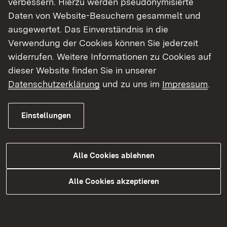
verbessern. Hierzu werden pseudonymisierte
Daten von Website-Besuchern gesammelt und
ausgewertet. Das Einverständnis in die
Verwendung der Cookies können Sie jederzeit
Unsichere Produkte?
widerrufen. Weitere Informationen zu Cookies auf
So können Sie unsichere Produkte melden.
dieser Website finden Sie in unserer
Datenschutzerklärung
und zu uns im
Impressum
.
Externer Link:
ICSMS: Informationssystem für
Behörden, Wirtschaft und Verbraucher
Einstellungen
Externer Link:
Safety Gate: Aktuelle Meldungen
Alle Cookies ablehnen
Alle Cookies akzeptieren
Eingriffsmöglichkeiten
Externer Link:
Eingriffsmöglichkeiten der Behörden bei