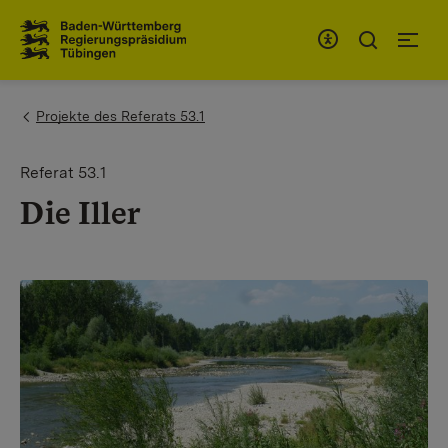
Zum Inhaltsbereich
Zur Hauptnavigation
You are here:
Projekte des Referats 53.1
Referat 53.1
Die Iller