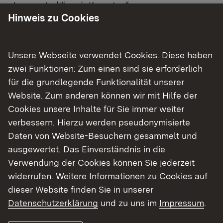
„Immenstadt“ und „Kempten“.
Hinweis zu Cookies
Die zweite Hälfte ihres Laufes führt durch
Oberschwaben, ungefähr auf der Landesgrenze
Unsere Webseite verwendet Cookies. Diese haben
zwischen „Baden-Württemberg“ und „Bayern“,
zwei Funktionen: Zum einen sind sie erforderlich
ehe sie schließlich bei Ulm in die von Westen
für die grundlegende Funktionalität unserer
kommende Donau mündet.
Website. Zum anderen können wir mit Hilfe der
Cookies unsere Inhalte für Sie immer weiter
Gemessen an ihrem Einzugsgebiet von 2.152 km²
verbessern. Hierzu werden pseudonymisierte
ist der Abfluss des Gebirgsflusses groß. Ihre
Daten von Website-Besuchern gesammelt und
Wasserführung von 70,9 m³/s übertrifft die Donau
ausgewertet. Das Einverständnis in die
deutlich, die am Zusammenfluss 53 m³/s hat.
Verwendung der Cookies können Sie jederzeit
widerrufen. Weitere Informationen zu Cookies auf
dieser Website finden Sie in unserer
Datenschutzerklärung
und zu uns im
Impressum
.