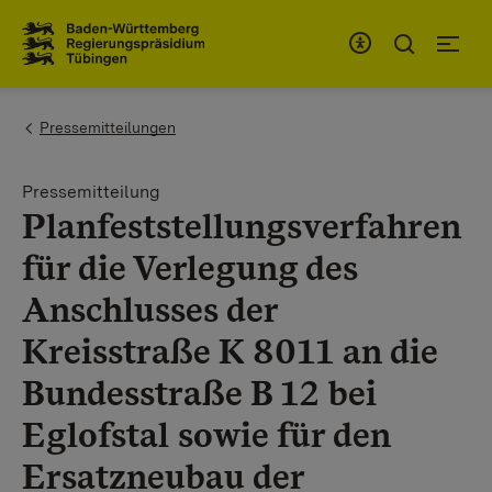
Zum Inhaltsbereich
Zur Hauptnavigation
You are here:
Pressemitteilungen
Pressemitteilung
Planfeststellungsverfahren
für die Verlegung des
Anschlusses der
Kreisstraße K 8011 an die
Bundesstraße B 12 bei
Eglofstal sowie für den
Ersatzneubau der