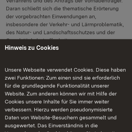
Verfahrens und des Antrags der Vorhabenträger.
Daran schließt sich die thematische Erörterung
der vorgebrachten Einwendungen an,
insbesondere der Verkehr- und Lärmproblematik,
des Natur- und Landschaftsschutzes und der
Grundstücksbetroffenheiten.
Hinweis zu Cookies
Unsere Webseite verwendet Cookies. Diese haben
Der Erörterungstermin ist grundsätzlich nicht
zwei Funktionen: Zum einen sind sie erforderlich
öffentlich. Die Teilnahme am Erörterungstermin ist
für die grundlegende Funktionalität unserer
allen Personen, deren Belange durch das
Website. Zum anderen können wir mit Hilfe der
geplante Bauvorhaben berührt werden,
Cookies unsere Inhalte für Sie immer weiter
freigestellt. Die Vertretung durch eine
verbessern. Hierzu werden pseudonymisierte
bevollmächtigte Person ist möglich. Die
Daten von Website-Besuchern gesammelt und
Öffentlichkeit kann zugelassen werden, bei der
ausgewertet. Das Einverständnis in die
Erörterung privater Belange jedoch nur mit dem