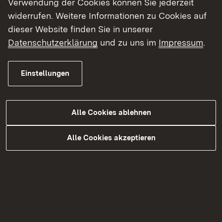
Verwendung der Cookies können Sie jederzeit
Einverständnis der jeweiligen Betroffenen. Der
widerrufen. Weitere Informationen zu Cookies auf
Gebrauch von Ton- und Bildaufnahmegeräten ist
dieser Website finden Sie in unserer
nicht gestattet. Anwesenden Dritten, die nicht
Datenschutzerklärung
und zu uns im
Impressum
.
Einwendende oder Betroffene sind, steht kein
Rederecht zu.
Einstellungen
Die Unterlagen zu den Verfahren sind auf der
Alle Cookies ablehnen
Internetseite des Regierungspräsidiums Tübingen
abrufbar unter
https://rp.baden-
Alle Cookies akzeptieren
wuerttemberg.de/rpt
in der Rubrik
Service/Bekanntmachungen/Planfeststellungsver
fahren.