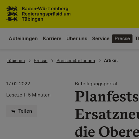
Zum Inhaltsbereich
Zur Hauptnavigation
Abteilungen
Karriere
Über uns
Service
Presse
T
You are here:
Tübingen
Presse
Pressemitteilungen
Artikel
17.02.2022
Beteiligungsportal
Planfests
Lesezeit:
5 Minuten
Ersatzne
Teilen
die Obere