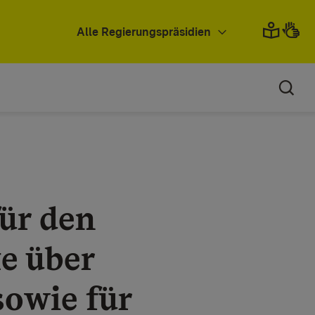
Alle Regierungspräsidien
für den
e über
sowie für