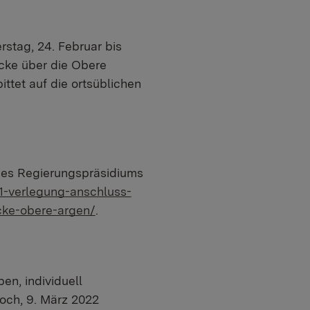
stag, 24. Februar bis
cke über die Obere
tet auf die ortsüblichen
 des Regierungspräsidiums
1-verlegung-anschluss-
cke-obere-argen/
.
n, individuell
woch, 9. März 2022