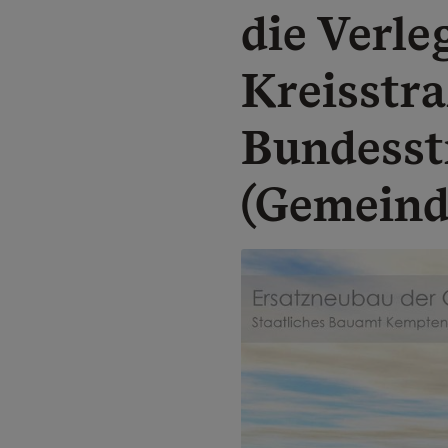
die Verle
Kreisstr
Bundesstr
(Gemeind