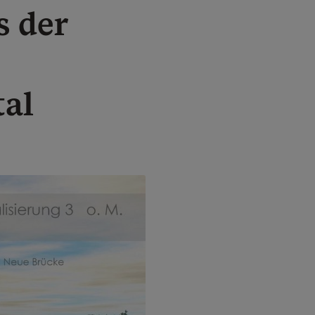
s der
tal