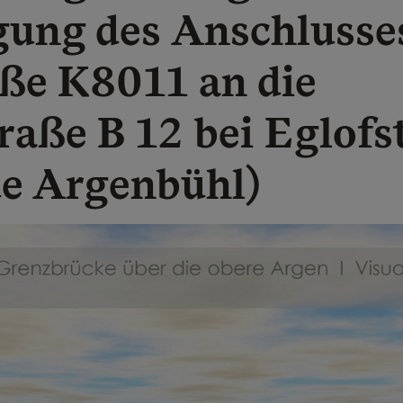
gung des Anschlusse
aße K8011 an die
aße B 12 bei Eglofs
e Argenbühl)