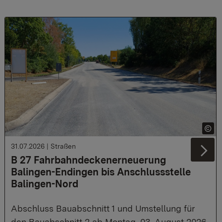
31.07.2026
|
Straßen
Ne
B 27 Fahrbahndeckenerneuerung
Balingen-Endingen bis Anschlussstelle
Balingen-Nord
Abschluss Bauabschnitt 1 und Umstellung für
den Bauabschnitt 2 ab Montag, 03. August 2026