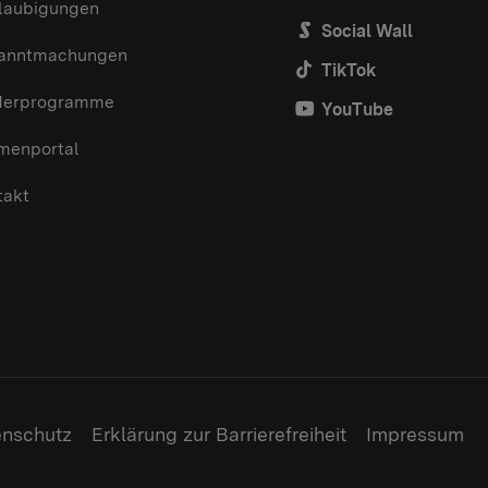
laubigungen
Social Wall
anntmachungen
TikTok
derprogramme
YouTube
menportal
takt
enschutz
Erklärung zur Barrierefreiheit
Impressum