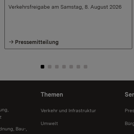
Verkehrsfreigabe am Samstag, 8. August 2026
Pressemitteilung
Themen
Ser
ung,
Verkehr und Infrastruktur
Pre
z
Umwelt
Bürg
dnung, Bau-,