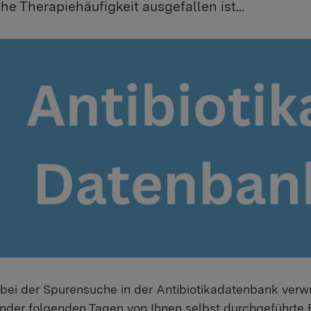
he Therapiehäufigkeit ausgefallen ist...
 bei der Spurensuche in der Antibiotikadatenbank verwu
ander folgenden Tagen von Ihnen selbst durchgeführte