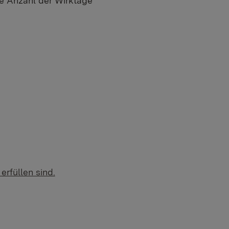
 Anzahl der Wirktage
rfüllen sind.