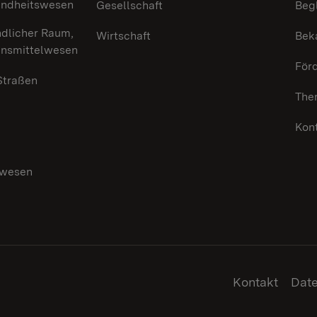
undheitswesen
Gesellschaft
Beg
ndlicher Raum,
Wirtschaft
Bek
ensmittelwesen
För
 Straßen
The
Kon
swesen
g
Kontakt
Dat