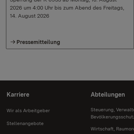
2026 um 4:00 Uhr bis zum Abend des Freitags,
14. August 2026
Pressemitteilung
Themenübersicht
Karriere
Abteilungen
Steuerung, Verwalt
Wir als Arbeitgeber
Bevölkerungsschut
Stellenangebote
Wirtschaft, Raumor