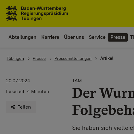
Zum Inhaltsbereich
Zur Hauptnavigation
Abteilungen
Karriere
Über uns
Service
Presse
T
You are here:
Tübingen
Presse
Pressemitteilungen
Artikel
20.07.2024
TAM
Der Wurm
Lesezeit:
4 Minuten
Folgebeh
Teilen
Sie haben sich viellei