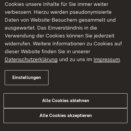
Cookies unsere Inhalte für Sie immer weiter
Referat 47.3 – Baureferat Süd – des
verbessern. Hierzu werden pseudonymisierte
Regierungspräsidiums Tübingen, für das oben
Daten von Website-Besuchern gesammelt und
genannte Vorhaben ein
ausgewertet. Das Einverständnis in die
Planfeststellungsverfahren nach dem
Verwendung der Cookies können Sie jederzeit
Straßengesetz für Baden-Württemberg (StrG)
widerrufen. Weitere Informationen zu Cookies auf
durch. Es besteht keine Verpflichtung zur
dieser Website finden Sie in unserer
Durchführung einer
Datenschutzerklärung
und zu uns im
Impressum
.
Umweltverträglichkeitsprüfung.
Das Vorhaben umfasst den fahrbahnbegleitenden
Einstellungen
Radweg entlang der Landesstraße 260 zwischen
der Einmündung der Kreisstraße 8030 und dem
Alle Cookies ablehnen
südwestlichen Ortsausgang Altmannshofen.
Diese Radwegeverbindung ist Bestandteil des
Alle Cookies akzeptieren
RadNETZ BW.