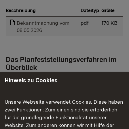
Beschreibung
Dateityp
Größe
Bekanntmachung vom
pdf
170 KB
08.05.2026
Das Planfeststellungsverfahren im
Überblick
Hinweis zu Cookies
Beschreibung des Vorhabens:
Ablauf des Vorhabens:
Unsere Webseite verwendet Cookies. Diese haben
zwei Funktionen: Zum einen sind sie erforderlich
Das Regierungspräsidium Tübingen führt auf
für die grundlegende Funktionalität unserer
Antrag des Landes Baden-Württemberg,
Website. Zum anderen können wir mit Hilfe der
Straßenbauverwaltung, vertreten durch das