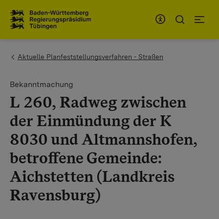
Zum Inhaltsbereich
Zur Hauptnavigation
You are here:
Aktuelle Planfeststellungsverfahren - Straßen​
Bekanntmachung
L 260, Radweg zwischen
der Einmündung der K
8030 und Altmannshofen,
betroffene Gemeinde:
Aichstetten (Landkreis
Ravensburg)