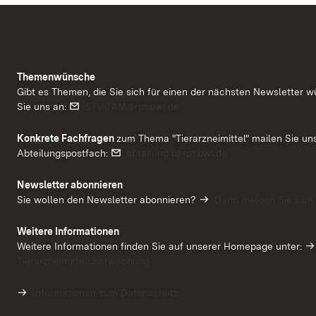
Themenwünsche
Gibt es Themen, die Sie sich für einen der nächsten Newsletter
Link auf E-Mail:
Sie uns an:
STV-TAM@rpt.bwl.de
Konkrete Fachfragen
zum Thema "Tierarzneimittel" mailen Sie uns
Link auf E-Mail:
Abteilungspostfach:
abteilung3@rpt.bwl.de
Newsletter abonnieren
Sie wollen den Newsletter abonnieren?
Dann melden Sie sich 
Weitere Informationen
Weitere Informationen finden Sie auf unserer Homepage unter:
Tierarzneimittelüberwachung
Informationen zum Datenschutz