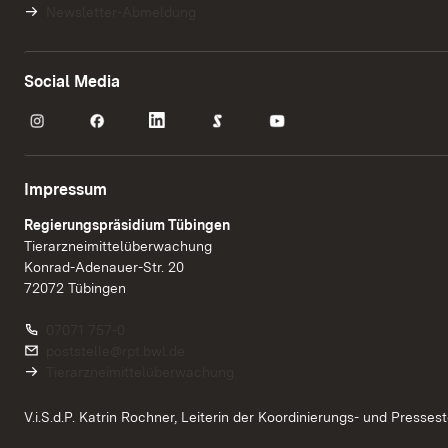
Newsletter-Abmeldung
Social Media
Impressum
Regierungspräsidium Tübingen
Tierarzneimittelüberwachung
Konrad-Adenauer-Str. 20
72072 Tübingen
Link auf Telefonnummer:
07071 757-0
Link auf E-Mail:
poststelle@rpt.bwl.de
Tierarzneimittelüberwachung
V.i.S.d.P. Katrin Rochner, Leiterin der Koordinierungs- und Pressest