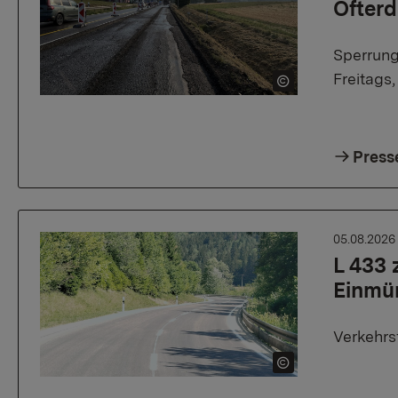
Ofter
Sperrung
Freitags
Press
05.08.202
L 433 
Einmü
Verkehrs