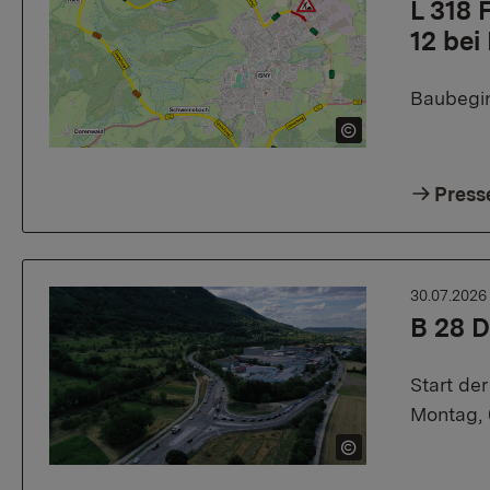
L 318
12 bei
Baubegin
Press
30.07.202
B 28 D
Start de
Montag, 