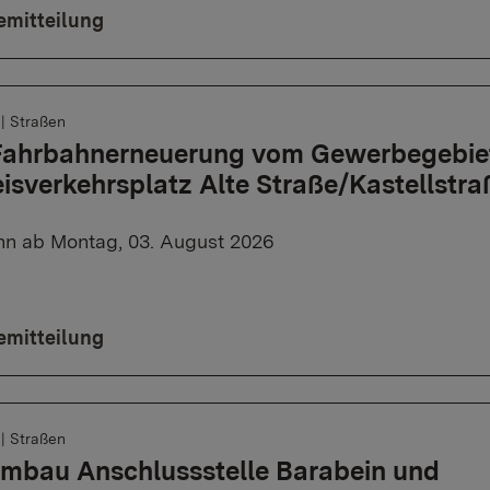
emitteilung
6
|
Straßen
 Fahrbahnerneuerung vom Gewerbegebie
eisverkehrsplatz Alte Straße/Kastellstra
n ab Montag, 03. August 2026
emitteilung
6
|
Straßen
Umbau Anschlussstelle Barabein und