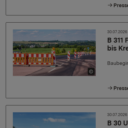
Press
30.07.202
B 311
bis Kr
Baubegin
Press
30.07.202
B 30 