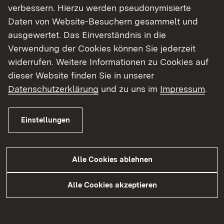
verbessern. Hierzu werden pseudonymisierte
Daten von Website-Besuchern gesammelt und
ausgewertet. Das Einverständnis in die
18.05.2022
|
Pressemitteilung
Verwendung der Cookies können Sie jederzeit
Zumeldung zur gemeinsamen
widerrufen. Weitere Informationen zu Cookies auf
Pressemitteilung der
dieser Website finden Sie in unserer
Staatsanwaltschaft Hechingen
Datenschutzerklärung
und zu uns im
Impressum
.
und des Polizeipräsidiums
Reutlingen „Nach sexuellem
Einstellungen
Missbrauch von Kindern in
Meßstetten im Zollernalbkreis in
Haft“
Alle Cookies ablehnen
Alle Cookies akzeptieren
Mehr