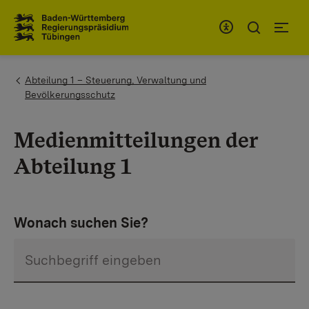
Zum Inhaltsbereich
Zur Hauptnavigation
You are here:
Abteilung 1 – Steuerung, Verwaltung und
Bevölkerungsschutz
Medienmitteilungen der
Abteilung 1
Wonach suchen Sie?